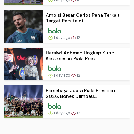
Ambisi Besar Carlos Pena Terkait
Target Persita di...
1 day ago
12
Harsiwi Achmad Ungkap Kunci
Kesuksesan Piala Presi...
1 day ago
12
Persebaya Juara Piala Presiden
2026, Bonek Diimbau...
1 day ago
12