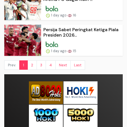
1 day ago
16
Persija Sabet Peringkat Ketiga Piala
Presiden 2026...
1 day ago
15
Prev.
1
2
3
4
Next
Last