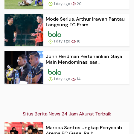
1 day ago
20
Mode Serius, Arthur Irawan Pantau
Langsung TC Pram...
1 day ago
18
John Herdman Pertahankan Gaya
Main Mendominasi saa...
1 day ago
14
Situs Berita News 24 Jam Akurat Terbaik
Marcos Santos Ungkap Penyebab
Arema FC Gagal Raih ...