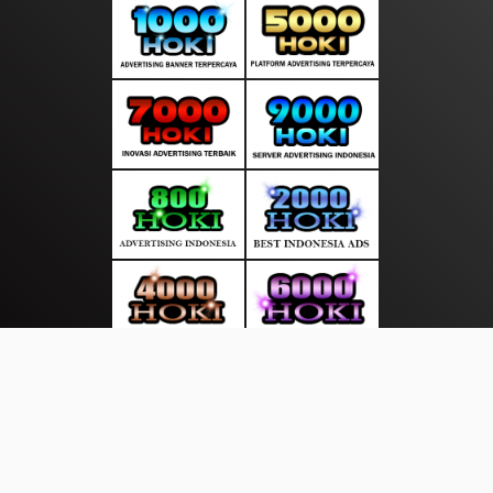
About Us
·
Contact Us
·
Terms & Conditions
·
© sumberkreatif.com 2026. All rights are reserved