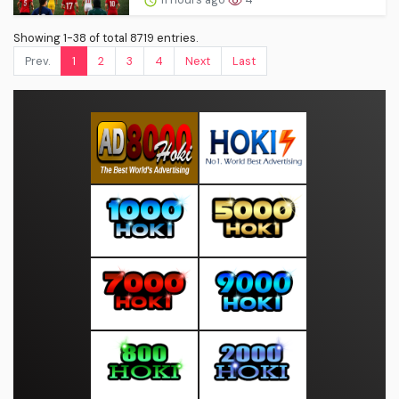
Showing 1-38 of total 8719 entries.
Prev.
1
2
3
4
Next
Last