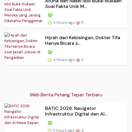
Aruna dan Nakei Idol Buka-bukaan
Soal Fakta Unik M...
4 hours ago
5
Hijrah dari Kebisingan, Dokter Tifa
Hanya Bicara s...
4 hours ago
3
Web Berita Petang Tepat Terbaru
BATIC 2026: Navigator
Infrastruktur Digital dan AI...
5 hours ago
4