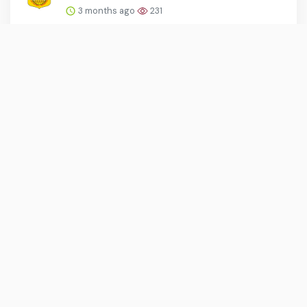
3 months ago
231
Hector Souto Rendah Hati Jelang Final
AFF Futsal 2026: Akui ...
3 months ago
231