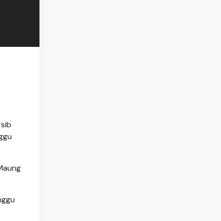
sib
nggu
 Maung
nggu