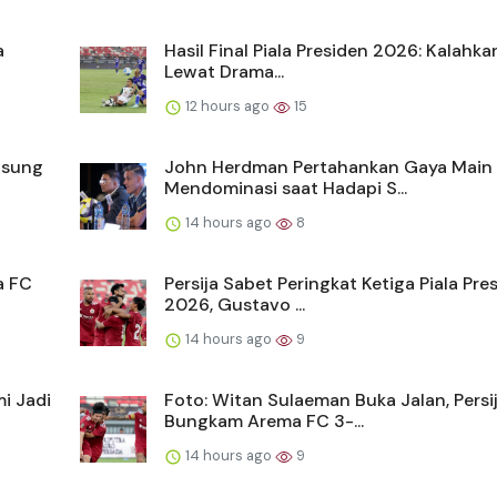
a
Hasil Final Piala Presiden 2026: Kalahka
Lewat Drama...
12 hours ago
15
gsung
John Herdman Pertahankan Gaya Main
Mendominasi saat Hadapi S...
14 hours ago
8
a FC
Persija Sabet Peringkat Ketiga Piala Pre
2026, Gustavo ...
14 hours ago
9
i Jadi
Foto: Witan Sulaeman Buka Jalan, Persi
Bungkam Arema FC 3-...
14 hours ago
9