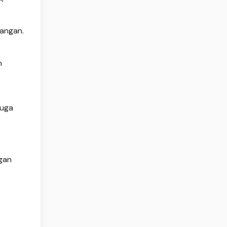
pangan.
n
juga
ngan