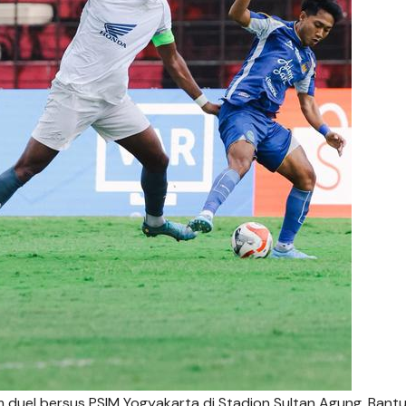
 duel bersus PSIM Yogyakarta di Stadion Sultan Agung, Bantul