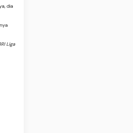
a, dia
unya
RI Liga