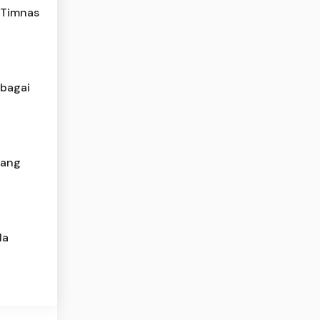
 Timnas
ebagai
bang
la