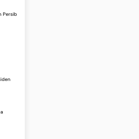
n Persib
siden
ja