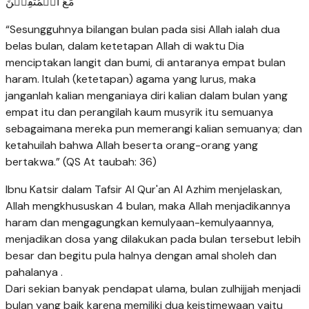
مَعَ الۡمُتَّقِيۡنَ
“Sesungguhnya bilangan bulan pada sisi Allah ialah dua
belas bulan, dalam ketetapan Allah di waktu Dia
menciptakan langit dan bumi, di antaranya empat bulan
haram. Itulah (ketetapan) agama yang lurus, maka
janganlah kalian menganiaya diri kalian dalam bulan yang
empat itu dan perangilah kaum musyrik itu semuanya
sebagaimana mereka pun memerangi kalian semuanya; dan
ketahuilah bahwa Allah beserta orang-orang yang
bertakwa.” (QS At taubah: 36)
Ibnu Katsir dalam Tafsir Al Qur'an Al Azhim menjelaskan,
Allah mengkhususkan 4 bulan, maka Allah menjadikannya
haram dan mengagungkan kemulyaan-kemulyaannya,
menjadikan dosa yang dilakukan pada bulan tersebut lebih
besar dan begitu pula halnya dengan amal sholeh dan
pahalanya .
Dari sekian banyak pendapat ulama, bulan zulhijjah menjadi
bulan yang baik karena memiliki dua keistimewaan yaitu