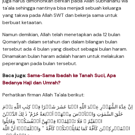
juga harus dimohonkan berkah pada Allah Subhanahu wa
ta'ala sehingga nantinya bisa menjadi sebuah keluarga
yang takwa pada Allah SWT dan bekerja sama untuk
berbuat ketaatan.
Namun demikian, Allah telah menetapkan ada 12 bulan
Qomariyah dalam setahun dan dalam bilangan bulan
tersebut ada 4 bulan yang disebut sebagai bulan haram.
Dinamakan bulan haram adalah haram untuk melakukan
peperangan pada bulan tersebut.
Baca juga:
Sama-Sama Ibadah ke Tanah Suci, Apa
Bedanya Haji dan Umrah?
Perhatikan firman Allah Ta'ala berikut:
اِنَّ عِدَّةَ الشُّهُوۡرِ عِنۡدَ اللّٰهِ اثۡنَا عَشَرَ شَهۡرًا فِىۡ كِتٰبِ اللّٰهِ يَوۡمَ
خَلَقَ السَّمٰوٰتِ وَالۡاَرۡضَ مِنۡهَاۤ اَرۡبَعَةٌ حُرُمٌ‌ ؕ ذٰ لِكَ الدِّيۡنُ
الۡقَيِّمُ ۙ فَلَا تَظۡلِمُوۡا فِيۡهِنَّ اَنۡفُسَكُمۡ‌ ؕ وَقَاتِلُوا
الۡمُشۡرِكِيۡنَ كَآفَّةً كَمَا يُقَاتِلُوۡنَكُمۡ كَآفَّةً‌ ؕ وَاعۡلَمُوۡۤا اَنَّ اللّٰهَ