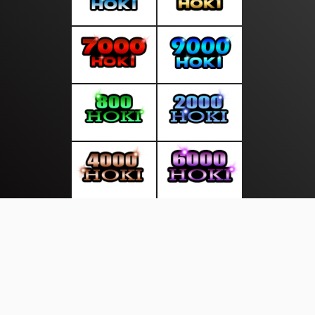
About Us
·
Contact Us
·
Terms & Conditions
·
© sumberkreatif.com 2026. All rights are reserved
Info Buruh |
Perkotaan |
|
|