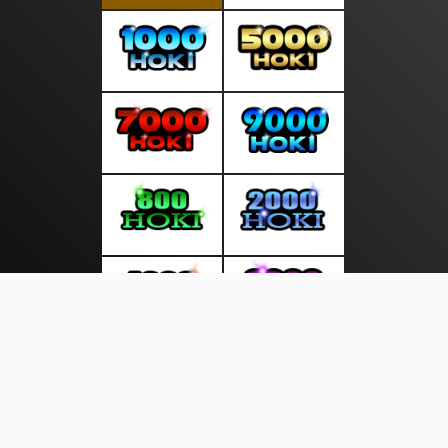
About Us
·
Contact Us
·
Terms & Conditions
·
© sumberkreatif.com 2026. All rights are reserved