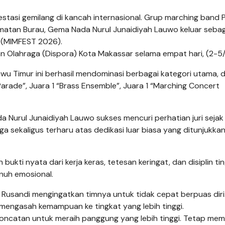
stasi gemilang di kancah internasional. Grup marching band
matan Burau, Gema Nada Nurul Junaidiyah Lauwo keluar sebag
 (MIMFEST 2026).
an Olahraga (Dispora) Kota Makassar selama empat hari, (2-5/
uwu Timur ini berhasil mendominasi berbagai kategori utama,
 Parade”, Juara 1 “Brass Ensemble”, Juara 1 “Marching Concert
a Nurul Junaidiyah Lauwo sukses mencuri perhatian juri sejak 
 sekaligus terharu atas dedikasi luar biasa yang ditunjukkan
ukti nyata dari kerja keras, tetesan keringat, dan disiplin tin
enuh emosional.
 Rusandi mengingatkan timnya untuk tidak cepat berpuas diri.
 mengasah kemampuan ke tingkat yang lebih tinggi.
 loncatan untuk meraih panggung yang lebih tinggi. Tetap me