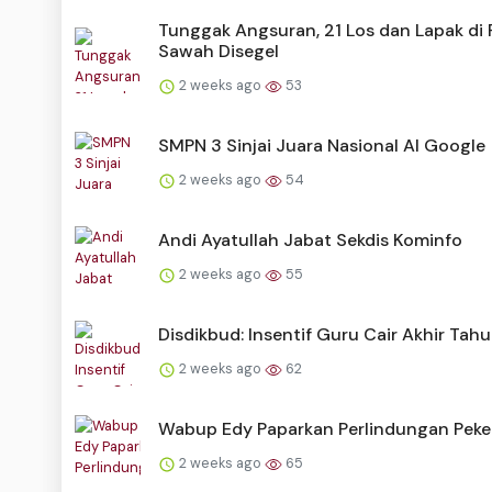
Tunggak Angsuran, 21 Los dan Lapak di 
Sawah Disegel
2 weeks ago
53
SMPN 3 Sinjai Juara Nasional AI Google
2 weeks ago
54
Andi Ayatullah Jabat Sekdis Kominfo
2 weeks ago
55
Disdikbud: Insentif Guru Cair Akhir Tah
2 weeks ago
62
Wabup Edy Paparkan Perlindungan Peke
2 weeks ago
65