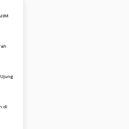
 AHM
rah
 Ujung
 di