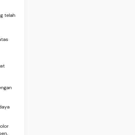
g telah
atas
tat
dengan
udaya
olor
pen.