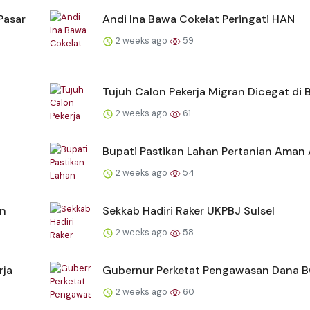
Pasar
Andi Ina Bawa Cokelat Peringati HAN
2 weeks ago
59
Tujuh Calon Pekerja Migran Dicegat di 
2 weeks ago
61
Bupati Pastikan Lahan Pertanian Aman 
2 weeks ago
54
un
Sekkab Hadiri Raker UKPBJ Sulsel
2 weeks ago
58
rja
Gubernur Perketat Pengawasan Dana 
2 weeks ago
60