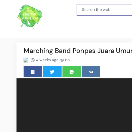
‎Marching Band Ponpes Juara Um
4 weeks ago
65