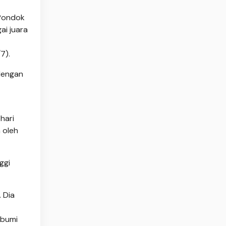
 Pondok
ai juara
7).
 dengan
hari
 oleh
ggi
 Dia
mbumi