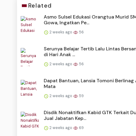
Related
Asmo Sulsel Edukasi Orangtua Murid 
Gowa, Ingatkan Pe...
2 weeks ago
56
Serunya Belajar Tertib Lalu Lintas Ber
di Hari Anak ...
2 weeks ago
56
Dapat Bantuan, Lansia Tomoni Berlinag 
Mata
2 weeks ago
59
Disdik Nonaktifkan Kabid GTK Terkait D
Jual Jabatan Kep...
2 weeks ago
69