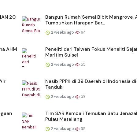
SMAN 20
Bangun Rumah Semai Bibit Mangrove,
Tumbuhkan Harapan Bar...
2 weeks ago
64
sama AHM
Peneliti dari Taiwan Fokus Meneliti Seja
Maritim Sulsel
2 weeks ago
55
Air
Nasib PPPK di 39 Daerah di Indonesia di
Tanduk
2 weeks ago
59
ugaan
Tim SAR Kembali Temukan Satu Jenazah
Pulau Matallang
2 weeks ago
58