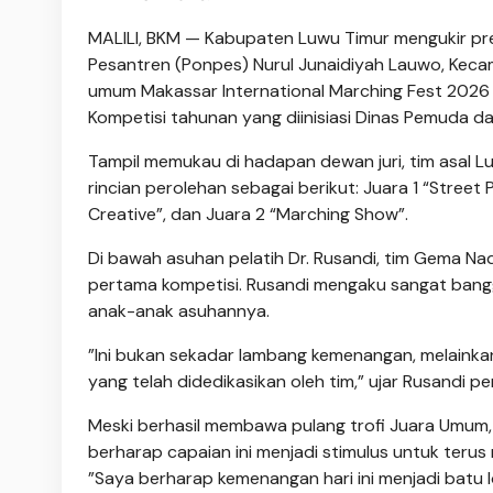
‎MALILI, BKM — Kabupaten Luwu Timur mengukir pre
Pesantren (Ponpes) Nurul Junaidiyah Lauwo, Keca
umum Makassar International Marching Fest 2026
‎Kompetisi tahunan yang diinisiasi Dinas Pemuda d
‎Tampil memukau di hadapan dewan juri, tim asal L
rincian perolehan sebagai berikut: Juara 1 “Street
Creative”, dan Juara 2 “Marching Show”.
‎Di bawah asuhan pelatih Dr. Rusandi, tim Gema Nad
pertama kompetisi. Rusandi mengaku sangat bangga
anak-anak asuhannya.
‎”Ini bukan sekadar lambang kemenangan, melainkan b
yang telah didedikasikan oleh tim,” ujar Rusandi p
‎Meski berhasil membawa pulang trofi Juara Umum,
berharap capaian ini menjadi stimulus untuk terus
‎”Saya berharap kemenangan hari ini menjadi batu