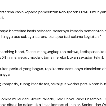
d berterima kasih kepada pemerintah Kabupaten Luwu Timur yan
si.
, saya berterima kasih sebesar-besarnya kepada pemerintah 
 hingga bus sebagai sarana transportasi selama kegiatan,”
marching band, Fasriel mengungkapkan bahwa, kedisiplinan ke
las XII ini menyebut modal utama mereka bukan sekadar teknik
etukan perkusi yang bagus, tapi karena semuanya dimainkan 
bangga.
 kompetisi, ruang kreativitas, sekaligus wadah pertukaran b
lomba mulai dari Street Parade, Field Show, Wind Ensemble, C
ang dibagi ke dalam tiga kelas kompetisi: Junior, Senior, dan O