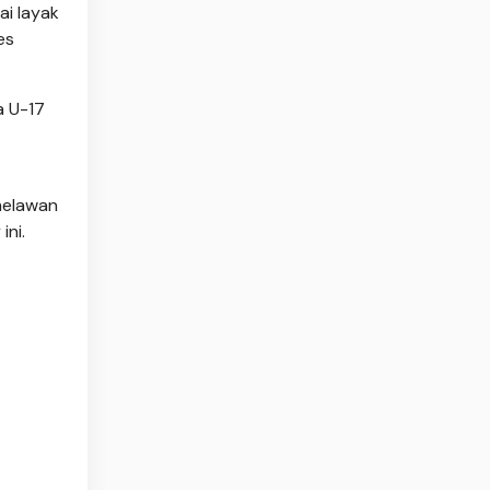
ai layak
es
a U-17
melawan
ini.