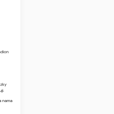
adion
izky
ji.
ua nama