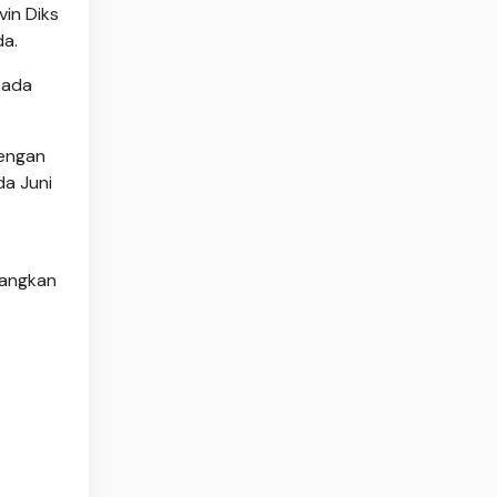
vin Diks
da.
pada
dengan
da Juni
dangkan