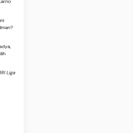
Karno
ni
rdman?
adya,
lih
RI Liga