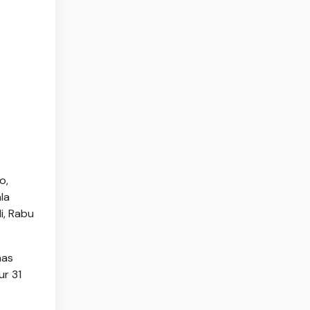
o,
la
i, Rabu
nas
ur 31