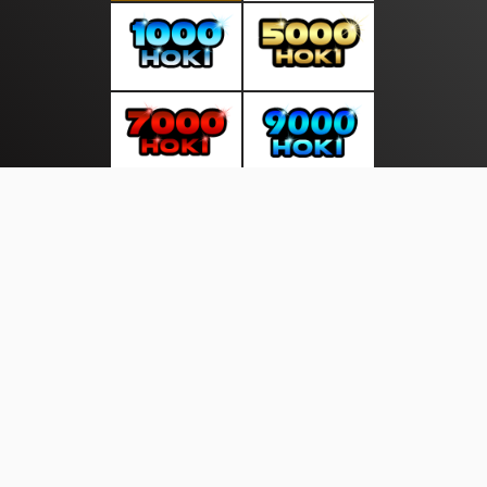
About Us
·
Contact Us
·
Terms & Conditions
·
© sumberkreatif.com 2026. All rights are reserved