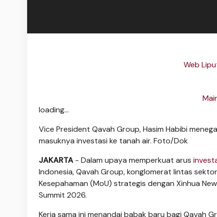
Web Liput
Mai
loading...
Vice President Qavah Group, Hasim Habibi mene
masuknya investasi ke tanah air. Foto/Dok
JAKARTA
- Dalam upaya memperkuat arus
invest
Indonesia, Qavah Group, konglomerat lintas sekto
Kesepahaman (MoU) strategis dengan Xinhua News
Summit 2026.
Kerja sama ini menandai babak baru bagi Qavah G