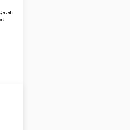
i Qavah
at