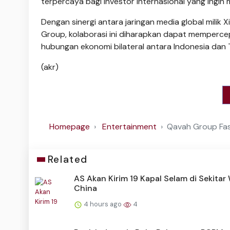
terpercaya bagi investor internasional yang ingi
Dengan sinergi antara jaringan media global milik Xi
Group, kolaborasi ini diharapkan dapat memperc
hubungan ekonomi bilateral antara Indonesia dan 
(akr)
Homepage
Entertainment
Qavah Group Fasi
Related
AS Akan Kirim 19 Kapal Selam di Sekitar
China
4 hours ago
4