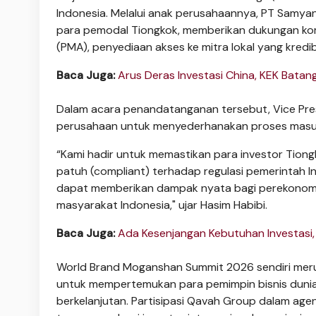
Indonesia. Melalui anak perusahaannya, PT Samya
para pemodal Tiongkok, memberikan dukungan kom
(PMA), penyediaan akses ke mitra lokal yang kredi
Baca Juga:
Arus Deras Investasi China, KEK Batan
Dalam acara penandatanganan tersebut, Vice Pre
perusahaan untuk menyederhanakan proses masukn
“Kami hadir untuk memastikan para investor Ti
patuh (compliant) terhadap regulasi pemerintah In
dapat memberikan dampak nyata bagi perekonomia
masyarakat Indonesia," ujar Hasim Habibi.
Baca Juga:
Ada Kesenjangan Kebutuhan Investasi, 
World Brand Moganshan Summit 2026 sendiri merup
untuk mempertemukan para pemimpin bisnis dun
berkelanjutan. Partisipasi Qavah Group dalam age