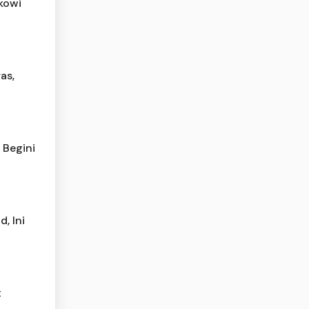
okowi
as,
 Begini
, Ini
t