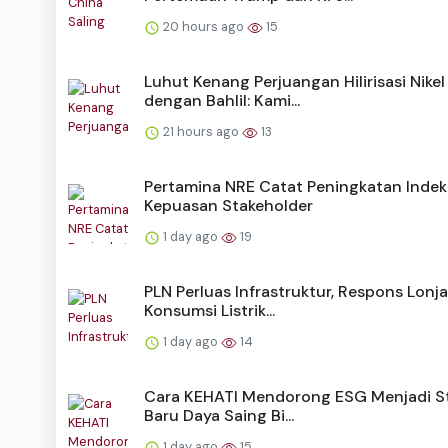
20 hours ago
15
Luhut Kenang Perjuangan Hilirisasi Nikel
dengan Bahlil: Kami...
21 hours ago
13
Pertamina NRE Catat Peningkatan Indek
Kepuasan Stakeholder
1 day ago
19
PLN Perluas Infrastruktur, Respons Lonj
Konsumsi Listrik...
1 day ago
14
Cara KEHATI Mendorong ESG Menjadi S
Baru Daya Saing Bi...
1 day ago
15