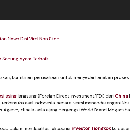
an News Dini Viral Non Stop
n Sabung Ayam Terbaik
gaskan, komitmen perusahaan untuk menyederhanakan proses
asi asing
langsung (Foreign Direct Investment/FDI) dari
China
r terkemuka asal Indonesia, secara resmi menandatangani No
 Agency di sela-sela ajang bergengsi World Brand Mogansh
roup dalam memfasilitasi ekspansi
investor Tiongkok
ke pasar