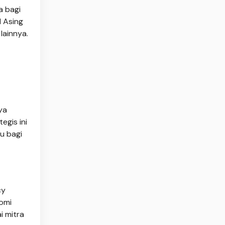
a bagi
 Asing
lainnya.
ya
egis ini
u bagi
cy
omi
i mitra