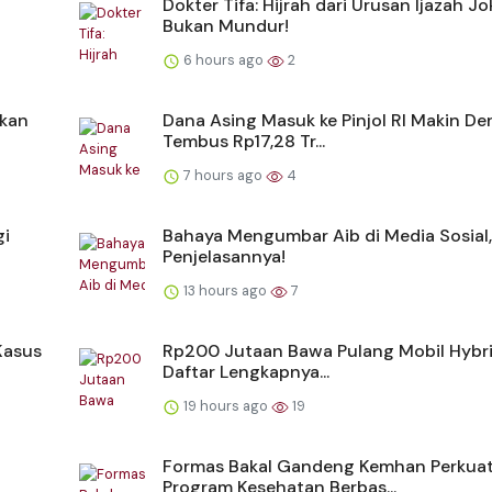
Dokter Tifa: Hijrah dari Urusan Ijazah J
Bukan Mundur!
6 hours ago
2
akan
Dana Asing Masuk ke Pinjol RI Makin Der
Tembus Rp17,28 Tr...
7 hours ago
4
gi
Bahaya Mengumbar Aib di Media Sosial,
Penjelasannya!
13 hours ago
7
Kasus
Rp200 Jutaan Bawa Pulang Mobil Hybrid
Daftar Lengkapnya...
19 hours ago
19
Formas Bakal Gandeng Kemhan Perkua
Program Kesehatan Berbas...