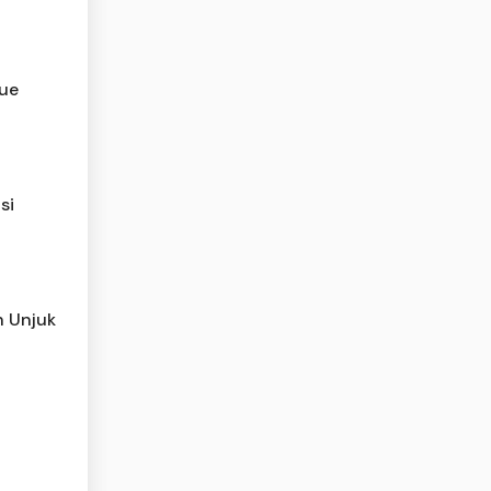
tue
si
h Unjuk