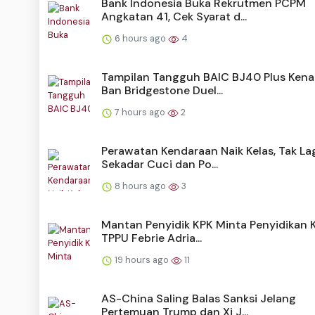
Bank Indonesia Buka Rekrutmen PCPM
Angkatan 41, Cek Syarat d...
6 hours ago
4
Tampilan Tangguh BAIC BJ40 Plus Ken
Ban Bridgestone Duel...
7 hours ago
2
Perawatan Kendaraan Naik Kelas, Tak La
Sekadar Cuci dan Po...
8 hours ago
3
Mantan Penyidik KPK Minta Penyidikan 
TPPU Febrie Adria...
19 hours ago
11
AS-China Saling Balas Sanksi Jelang
Pertemuan Trump dan Xi J...