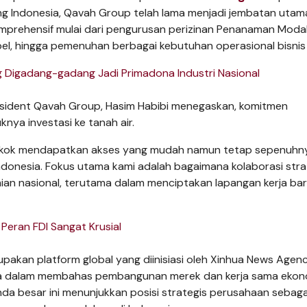
ng Indonesia, Qavah Group telah lama menjadi jembatan utam
prehensif mulai dari pengurusan perizinan Penanaman Modal
bel, hingga pemenuhan berbagai kebutuhan operasional bisnis 
g Digadang-gadang Jadi Primadona Industri Nasional
sident Qavah Group, Hasim Habibi menegaskan, komitmen
ya investasi ke tanah air.
ongkok mendapatkan akses yang mudah namun tetap sepenuhn
donesia. Fokus utama kami adalah bagaimana kolaborasi strat
n nasional, terutama dalam menciptakan lapangan kerja bar
Peran FDI Sangat Krusial
akan platform global yang diinisiasi oleh Xinhua News Agen
ia dalam membahas pembangunan merek dan kerja sama ekon
nda besar ini menunjukkan posisi strategis perusahaan sebaga