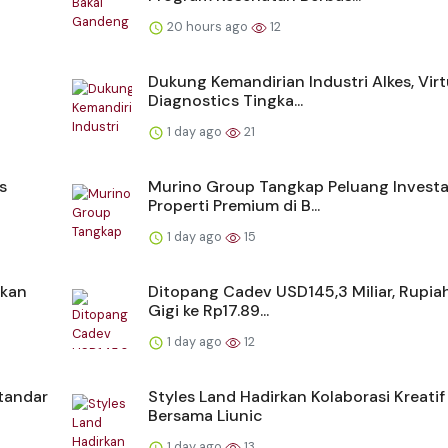
20 hours ago
12
Dukung Kemandirian Industri Alkes, Vir
Diagnostics Tingka...
1 day ago
21
s
Murino Group Tangkap Peluang Investa
Properti Premium di B...
1 day ago
15
akan
Ditopang Cadev USD145,3 Miliar, Rupia
Gigi ke Rp17.89...
1 day ago
12
tandar
Styles Land Hadirkan Kolaborasi Kreatif
Bersama Liunic
1 day ago
13