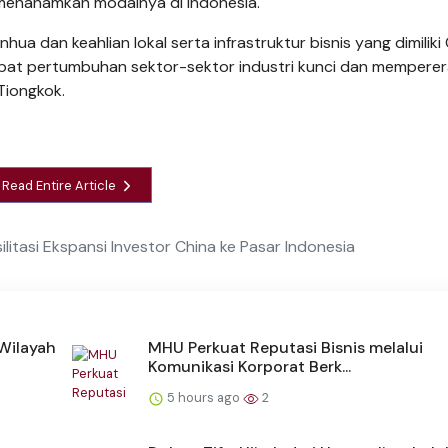
n menanamkan modalnya di Indonesia.
nhua dan keahlian lokal serta infrastruktur bisnis yang dimilik
epat pertumbuhan sektor-sektor industri kunci dan memperer
Tiongkok.
Read Entire Article
litasi Ekspansi Investor China ke Pasar Indonesia
 Wilayah
MHU Perkuat Reputasi Bisnis melalui
Komunikasi Korporat Berk...
5 hours ago
2