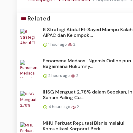
Related
6 Strategi Abdul El-Sayed Mampu Kala
AIPAC dan Kelompok ...
1 hour ago
2
Fenomena Medsos : Ngemis Online pun 
Bagaimana Hukumny...
2 hours ago
2
IHSG Menguat 2,78% dalam Sepekan, Ini
Saham Paling Cu...
4 hours ago
2
MHU Perkuat Reputasi Bisnis melalui
Komunikasi Korporat Berk...