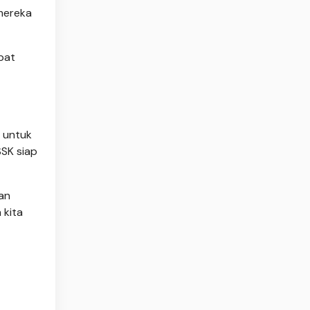
mereka
apat
n untuk
SSK siap
kan
 kita