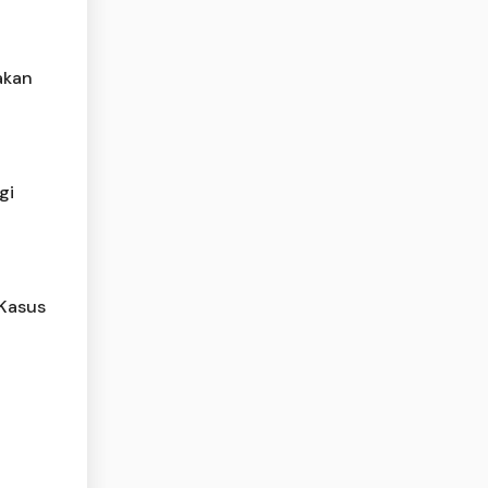
akan
gi
 Kasus