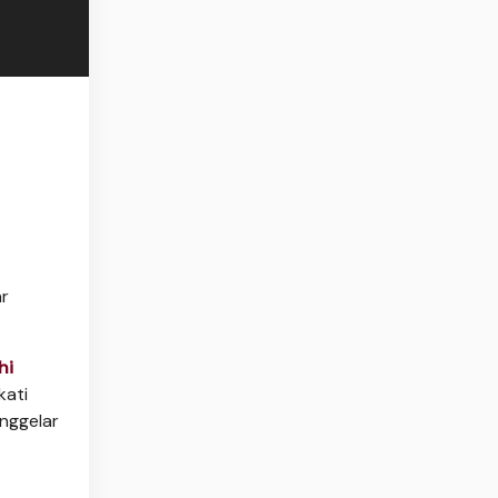
ar
hi
kati
nggelar