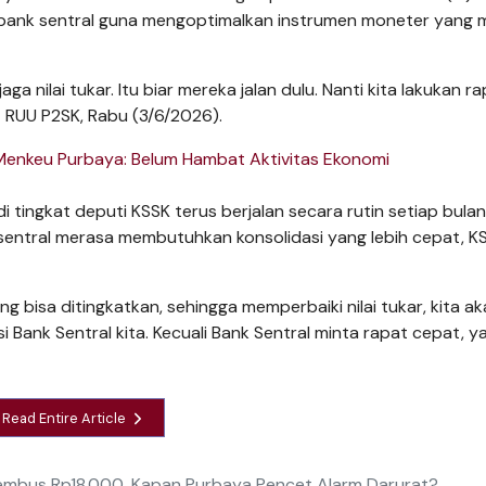
 bank sentral guna mengoptimalkan instrumen moneter yang 
ga nilai tukar. Itu biar mereka jalan dulu. Nanti kita lakukan r
t RUU P2SK, Rabu (3/6/2026).
 Menkeu Purbaya: Belum Hambat Aktivitas Ekonomi
tingkat deputi KSSK terus berjalan secara rutin setiap bula
sentral merasa membutuhkan konsolidasi yang lebih cepat, K
ang bisa ditingkatkan, sehingga memperbaiki nilai tukar, kita a
i Bank Sentral kita. Kecuali Bank Sentral minta rapat cepat, ya
Read Entire Article
embus Rp18.000, Kapan Purbaya Pencet Alarm Darurat?