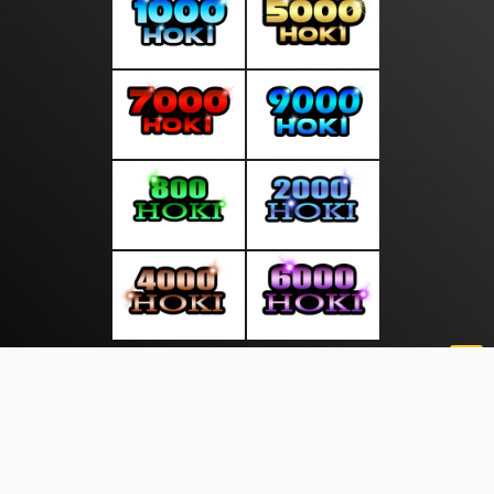
About Us
·
Contact Us
·
Terms & Conditions
·
© sumberkreatif.com 2026. All rights are reserved