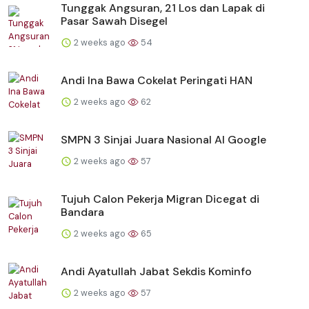
Tunggak Angsuran, 21 Los dan Lapak di
Pasar Sawah Disegel
2 weeks ago
54
Andi Ina Bawa Cokelat Peringati HAN
2 weeks ago
62
SMPN 3 Sinjai Juara Nasional AI Google
2 weeks ago
57
Tujuh Calon Pekerja Migran Dicegat di
Bandara
2 weeks ago
65
Andi Ayatullah Jabat Sekdis Kominfo
2 weeks ago
57