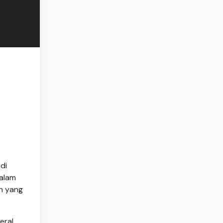
di
alam
n yang
eral