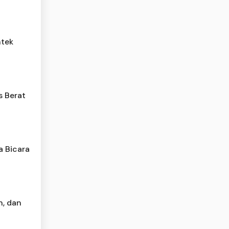
ntek
s Berat
a Bicara
n, dan