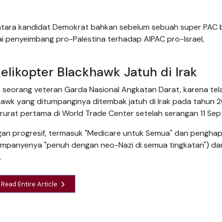
ntara kandidat Demokrat bahkan sebelum sebuah super PAC 
ai penyeimbang pro-Palestina terhadap AIPAC pro-Israel,
elikopter Blackhawk Jatuh di Irak
 seorang veteran Garda Nasional Angkatan Darat, karena tel
awk yang ditumpanginya ditembak jatuh di Irak pada tahun 
urat pertama di World Trade Center setelah serangan 11 Sep
n progresif, termasuk "Medicare untuk Semua" dan pengha
kampanyenya "penuh dengan neo-Nazi di semua tingkatan") da
.
Read Entire Article