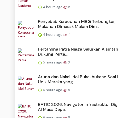
4 hours ago
5
Penyebab Keracunan MBG Terbongkar,
Makanan Dimasak Malam Dim...
4 hours ago
4
Pertamina Patra Niaga Salurkan Alsintan 
Dukung Perta...
5 hours ago
3
Aruna dan Nakei Idol Buka-bukaan Soal 
Unik Mereka yang...
6 hours ago
5
BATIC 2026: Navigator Infrastruktur Dig
AI Masa Depa...
6 hours ago
5