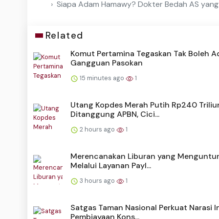
Siapa Adam Hamawy? Dokter Bedah AS yang P
Related
Komut Pertamina Tegaskan Tak Boleh A
Gangguan Pasokan
15 minutes ago
1
Utang Kopdes Merah Putih Rp240 Triliu
Ditanggung APBN, Cici...
2 hours ago
1
Merencanakan Liburan yang Menguntu
Melalui Layanan Payl...
3 hours ago
1
Satgas Taman Nasional Perkuat Narasi I
Pembiayaan Kons...