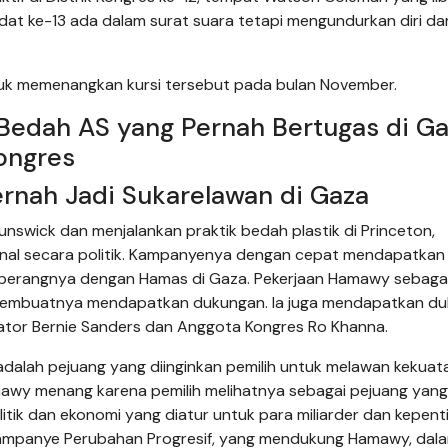
dat ke-13 ada dalam surat suara tetapi mengundurkan diri dar
uk memenangkan kursi tersebut pada bulan November.
edah AS yang Pernah Bertugas di G
ongres
Pernah Jadi Sukarelawan di Gaza
runswick dan menjalankan praktik bedah plastik di Princeton,
kenal secara politik. Kampanyenya dengan cepat mendapatkan
an perangnya dengan Hamas di Gaza. Pekerjaan Hamawy sebaga
 membuatnya mendapatkan dukungan. Ia juga mendapatkan d
nator Bernie Sanders dan Anggota Kongres Ro Khanna.
alah pejuang yang diinginkan pemilih untuk melawan kekuat
awy menang karena pemilih melihatnya sebagai pejuang yang
litik dan ekonomi yang diatur untuk para miliarder dan kepent
e Kampanye Perubahan Progresif, yang mendukung Hamawy, dal