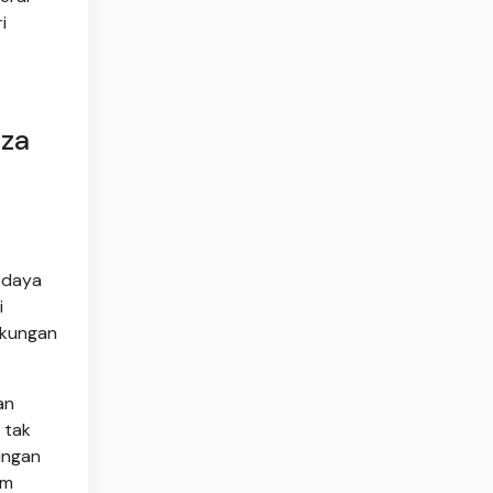
i
aza
 daya
i
ukungan
an
 tak
ingan
am