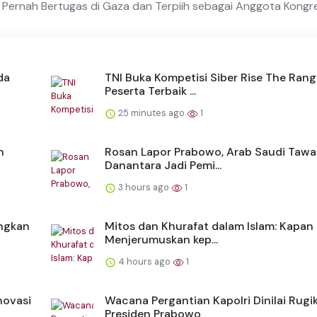
ernah Bertugas di Gaza dan Terpiih sebagai Anggota Kongr
da
TNI Buka Kompetisi Siber Rise The Rang
Peserta Terbaik ...
25 minutes ago
1
n
Rosan Lapor Prabowo, Arab Saudi Tawa
Danantara Jadi Pemi...
3 hours ago
1
ngkan
Mitos dan Khurafat dalam Islam: Kapan 
Menjerumuskan kep...
4 hours ago
1
novasi
Wacana Pergantian Kapolri Dinilai Rugi
Presiden Prabowo