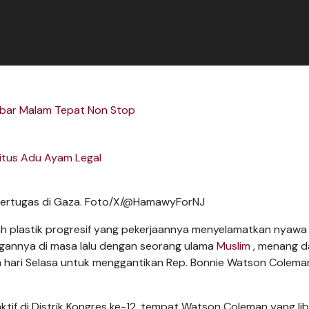
abar Malam Tepat Non Stop
itus Adu Ayam Legal
bertugas di Gaza. Foto/X/@HamawyForNJ
 plastik progresif yang pekerjaannya menyelamatkan nyawa 
gannya di masa lalu dengan seorang ulama
Muslim
, menang d
 hari Selasa untuk menggantikan Rep. Bonnie Watson Colema
tif di Distrik Kongres ke-12, tempat Watson Coleman yang lib