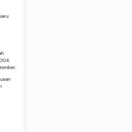
baru
ah
2004.
tember.
pusan
n