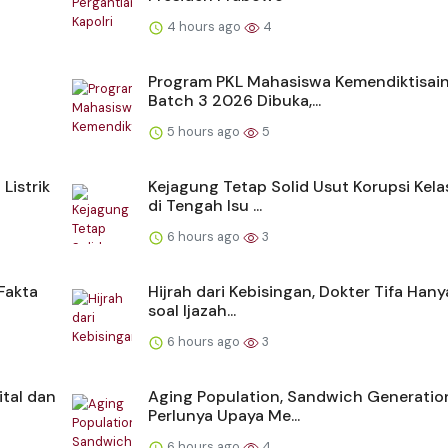
4 hours ago
4
Program PKL Mahasiswa Kemendiktisai
Batch 3 2026 Dibuka,...
5 hours ago
5
Listrik
Kejagung Tetap Solid Usut Korupsi Kela
di Tengah Isu ...
6 hours ago
3
Fakta
Hijrah dari Kebisingan, Dokter Tifa Hany
soal Ijazah...
6 hours ago
3
ital dan
Aging Population, Sandwich Generatio
Perlunya Upaya Me...
6 hours ago
4