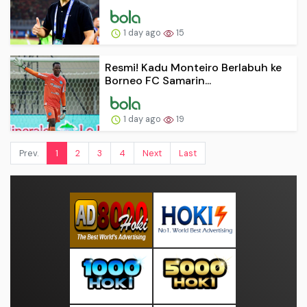
1 day ago
15
Resmi! Kadu Monteiro Berlabuh ke
Borneo FC Samarin...
1 day ago
19
Prev.
1
2
3
4
Next
Last