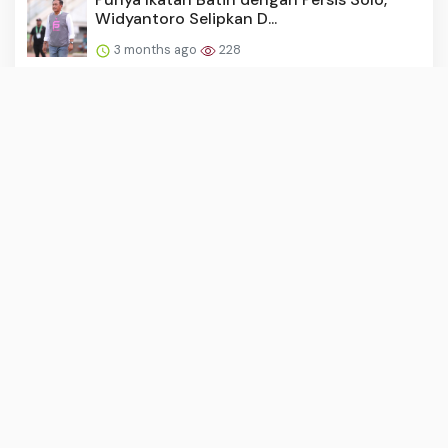
Widyantoro Selipkan D...
3 months ago
228
Trio Timnas Indonesia yang Berpotensi
Naik Kasta Musim Depan...
3 months ago
227