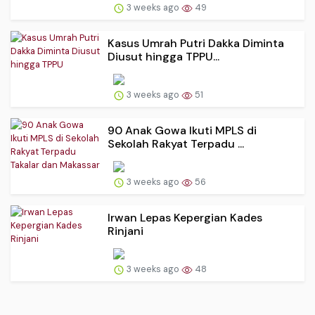
3 weeks ago
49
Kasus Umrah Putri Dakka Diminta
Diusut hingga TPPU...
3 weeks ago
51
90 Anak Gowa Ikuti MPLS di
Sekolah Rakyat Terpadu ...
3 weeks ago
56
Irwan Lepas Kepergian Kades
Rinjani
3 weeks ago
48