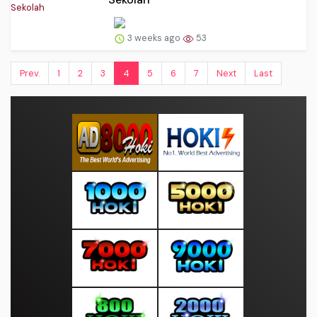
3 weeks ago
53
Prev.
1
2
3
4
5
6
7
Next
Last